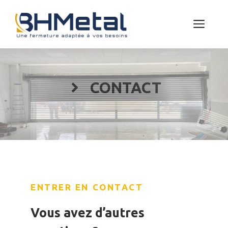
Aller
au
Men
contenu
CONTACT
ENTRER EN CONTACT
Vous avez d’autres