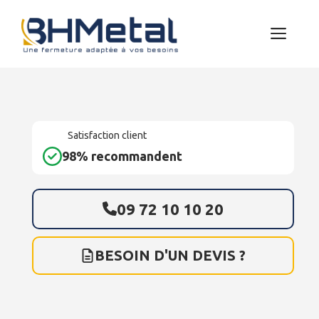
Aller
au
Men
contenu
Satisfaction client
98% recommandent
09 72 10 10 20
BESOIN D'UN DEVIS ?